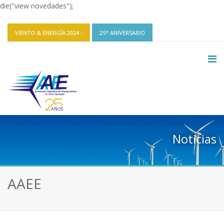
die("view novedades");
VIENTO & ENERGÍA 2024 -
25° ANIVERSARIO
CONTACTO Y REDES
INGRESAR
Noticias
AAEE