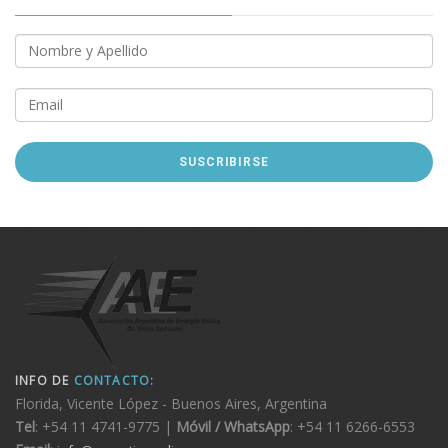
INFO DE
CONTACTO:
Florida, Vicente López - Buenos Aires, Argentina
Tel
: +54 11 4741-9775 |
Móvil / WhatsApp
: +54 11 6266-6553