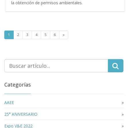
la obtención de permisos ambientales.
1
2
3
4
5
6
»
Categorías
AAEE
»
25° ANIVERSARIO
»
Expo V&E 2022
»