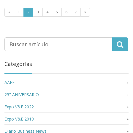
«
1
2
3
4
5
6
7
»
Categorías
AAEE
»
25° ANIVERSARIO
»
Expo V&E 2022
»
Expo V&E 2019
»
Diario Business News
»