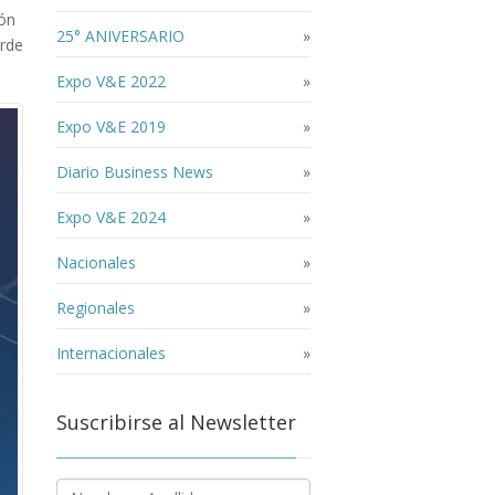
ión
25° ANIVERSARIO
»
erde
Expo V&E 2022
»
Expo V&E 2019
»
Diario Business News
»
Expo V&E 2024
»
Nacionales
»
Regionales
»
Internacionales
»
Suscribirse al Newsletter