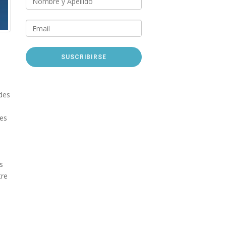
des
nes
s
tre