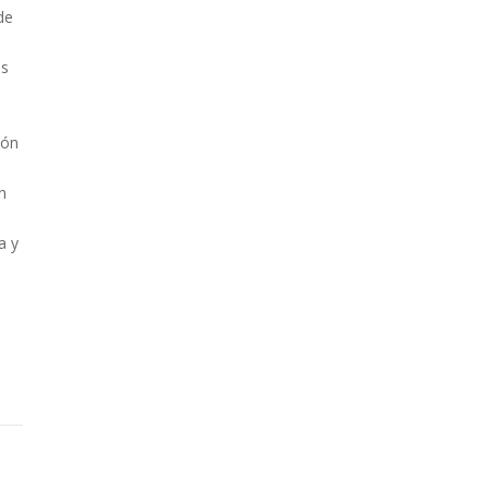
de
es
ión
n
a y