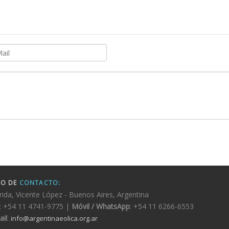
FO DE
CONTACTO:
rida, Vicente López - Buenos Aires, Argentina
: +54 11 4741-9775 |
Móvil / WhatsApp
: +54 11 6266-6553
il
:
info@argentinaeolica.org.ar