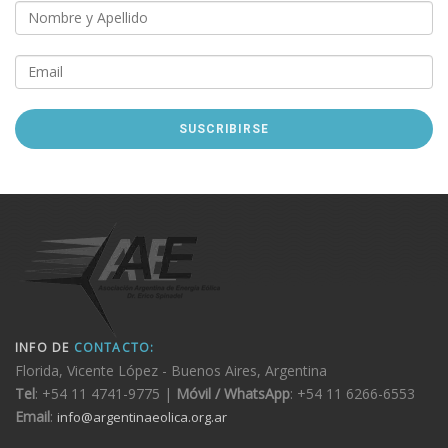
INFO DE
CONTACTO:
Florida, Vicente López - Buenos Aires, Argentina
Tel
: +54 11 4741-9775 |
Móvil / WhatsApp
: +54 11 6266-6553
Email
:
info@argentinaeolica.org.ar